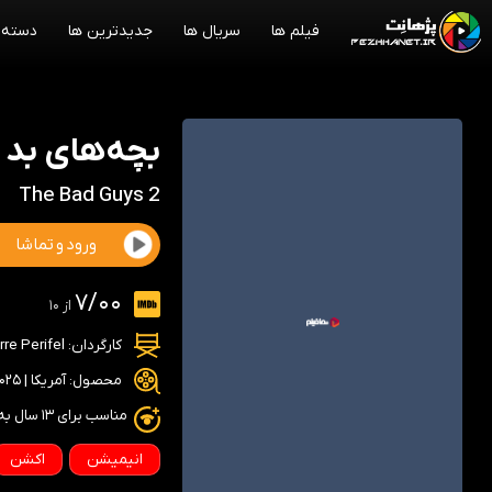
فیلم ها
سریال ها
جدیدترین ها
دسته 
بچه‌های بد 2
The Bad Guys 2
ورود و تماشا
7/00
از 10
کارگردان:
rre Perifel
محصول: آمریکا | 2025
مناسب برای ۱۳ سال به بالا
انیمیشن
اکشن