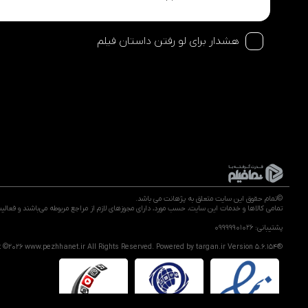
هشدار برای لو رفتن داستان فیلم
©تمام حقوق این سایت متعلق به پژهانت می باشد.
تمامی كالاها و خدمات این سایت، حسب مورد، دارای مجوزهای لازم از مراجع مربوطه می‌باشند و فعال
پشتیبانی: 09999901026
t ©2026
www.pezhhanet.ir
All Rights Reserved. Powered by
targan.ir
Version 5.6.154®