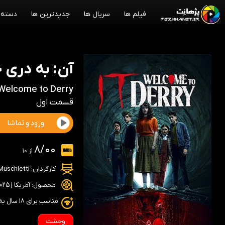
فیلم ها
سریال ها
جدیدترین ها
دسته 
آن: به دری
 Welcome to Derry
قسمت اول
ورود و تماشا
8/00
از 10
کارگردان:
Muschietti
محصول: آمریکا | 2025
مناسب برای ۱۸ سال به بالا
وحشت