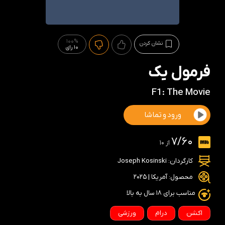
100%
نشان کردن
10 رای
فرمول یک
F1: The Movie
ورود و تماشا
7/60
از 10
کارگردان:
Joseph Kosinski
محصول: آمریکا | 2025
مناسب برای ۱۸ سال به بالا
اکشن
درام
ورزشی