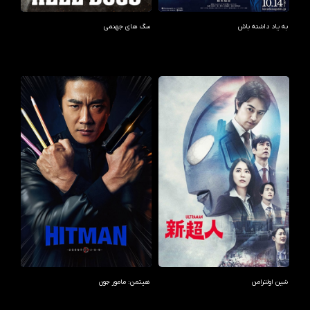
به یاد داشته باش
سگ های جهنمی
شین اولترامن
هیتمن: مامور جون