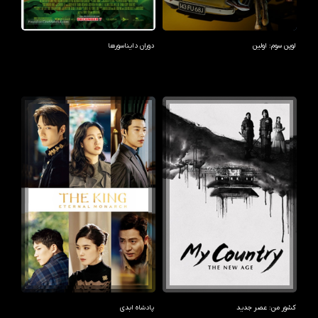
لوپن سوم: اولین
دوران دایناسورها
کشور من: عصر جدید
پادشاه ابدی