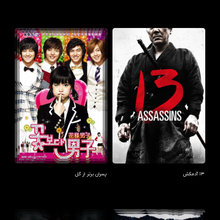
13 آدمکش
پسران برتر از گل