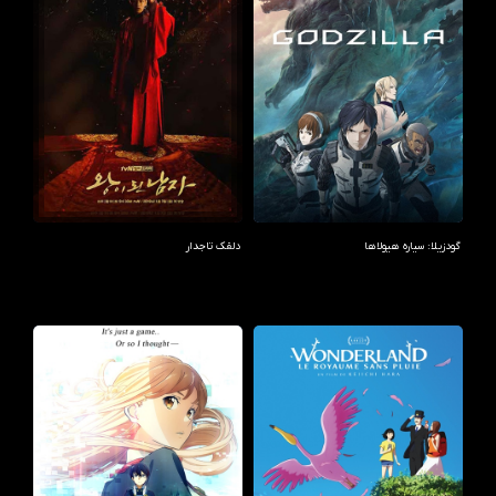
گودزیلا: سیاره هیولاها
دلقک تاجدار