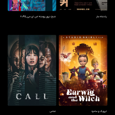
پادشاه ساز
شبح درون پوسته اس ای سی_2045
ایرویگ و ساحره
تماس