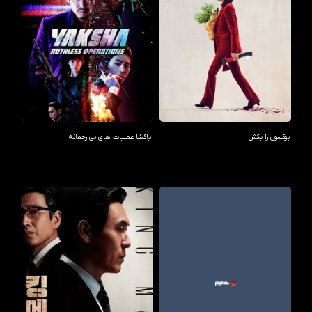
بوکسون را بکش
یاکشا عملیات های بی رحمانه