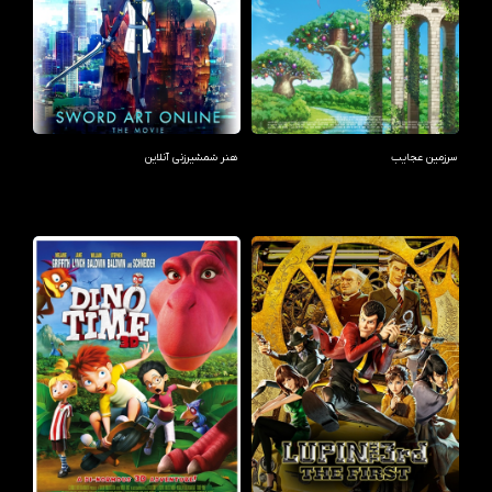
سرزمین عجایب
هنر شمشیرزنی آنلاین