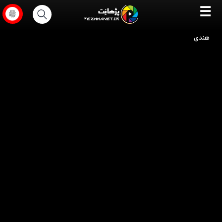
☰
هندی