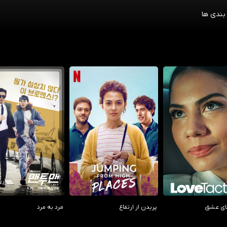
بندی ها
7.80/10
5.60/10
4.90
ای عشق
پریدن از ارتفاع
مرد به مرد