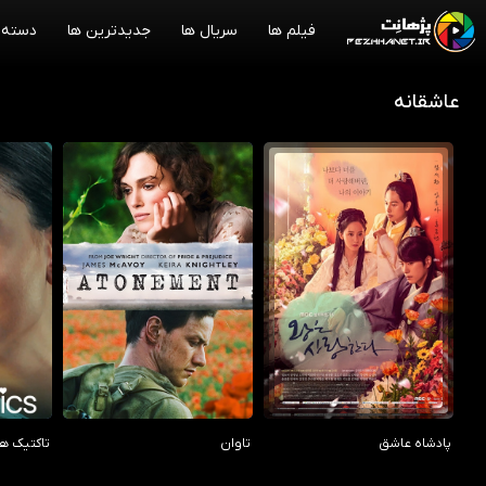
فیلم ها
سریال ها
جدیدترین ها
دسته 
عاشقانه
/10
7.80/10
0.00/10
پادشاه عاشق
تاوان
تاکتیک ه