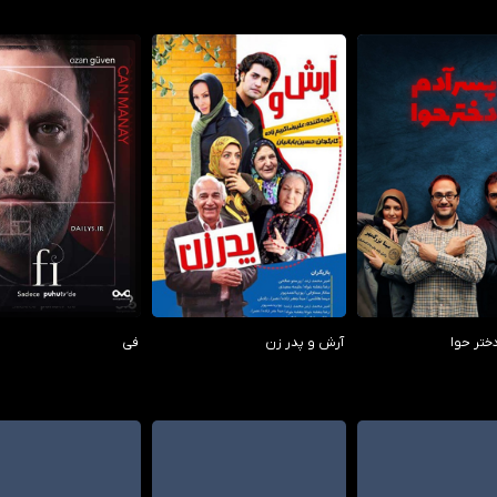
0.00/10
0.00/10
0.00
ختر حوا
آرش و پدر زن
فی