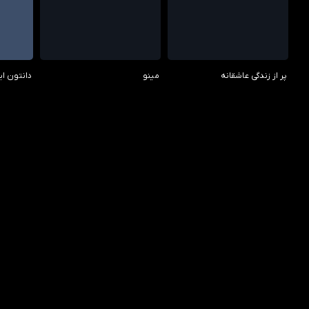
/10
7.00/10
0.00/10
پر از زندگی عاشقانه
مینو
دانتون ا
/10
7.60/10
7.10/10