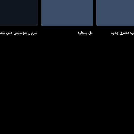
7.80/10
8.00/10
7.50
بی: عصری جدید
دل بیچاره
سریال موسیقی متن شماره
6.10/10
0.00/10
8.00