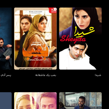
/10
6.50/10
6.30/10
شیدا
بمب یک عاشقانه
پسر آدم د