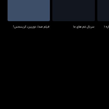
6.60/10
0.00/10
 1
سریال غم های ما
فیلم صدا، دوربین، کریسمس!
8.20/10
3.30/10