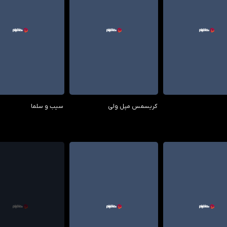
0.00/10
0.00/10
7.00
کریسمس مپل ولی
سیب و سلما