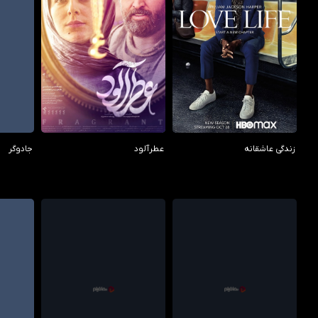
/10
0.00/10
7.50/10
زندگی عاشقانه
عطرآلود
جادوگر