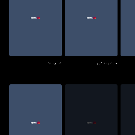
6.00/10
7.00/10
حوض نقاشی
همپستد